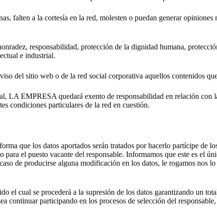
ten a la cortesía en la red, molesten o puedan generar opiniones neg
ez, responsabilidad, protección de la dignidad humana, protección de
ctual e industrial.
so del sitio web o de la red social corporativa aquellos contenidos qu
ocial, LA EMPRESA quedará exento de responsabilidad en relación con la
es condiciones particulares de la red en cuestión.
forma que los datos aportados serán tratados por hacerlo partícipe de l
dato para el puesto vacante del responsable. Informamos que este es el ún
 caso de producirse alguna modificación en los datos, le rogamos nos lo
 el cual se procederá a la supresión de los datos garantizando un total
desea continuar participando en los procesos de selección del responsab