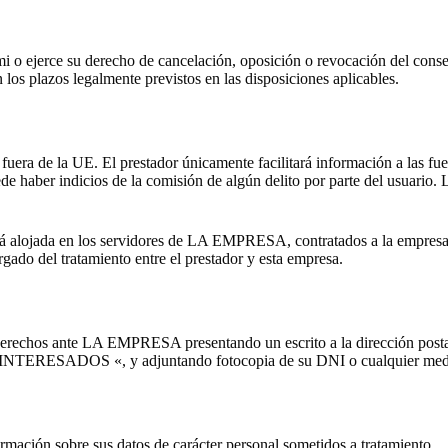
mi o ejerce su derecho de cancelación, oposición o revocación del cons
os plazos legalmente previstos en las disposiciones aplicables.
uera de la UE. El prestador únicamente facilitará información a las fue
ede haber indicios de la comisión de algún delito por parte del usuario.
rá alojada en los servidores de LA EMPRESA, contratados a la empresa q
gado del tratamiento entre el prestador y esta empresa.
es derechos ante LA EMPRESA presentando un escrito a la dirección post
OS «, y adjuntando fotocopia de su DNI o cualquier medio anál
ormación sobre sus datos de carácter personal sometidos a tratamiento.