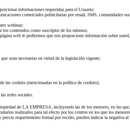
oporcionar informaciones requeridas para el Usuario;
municaciones comerciales publicitarias por email, SMS, comunidades soci
stro webinar;
iar los contenidos como suscriptor de los mismos;
 página web le pediremos que nos proporcione información sobre usted, 
s que sean necesarias en virtud de la legislación vigente;
 de las cookies (mencionadas en la política de cookies);
las redes sociales.
propiedad de LA EMPRESA, incluyendo las de los menores, en las que, p
mularios realizados para tal efecto por los centros en los que los menore
re previo requerimiento formal por escrito, pueden indicar la negativa a