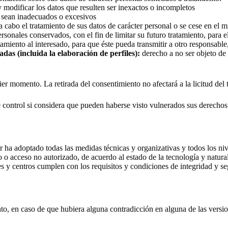
 y modificar los datos que resulten ser inexactos o incompletos
e sean inadecuados o excesivos
 a cabo el tratamiento de sus datos de carácter personal o se cese en el 
rsonales conservados, con el fin de limitar su futuro tratamiento, para e
ratamiento al interesado, para que éste pueda transmitir a otro responsabl
das (incluida la elaboración de perfiles):
derecho a no ser objeto de
r momento. La retirada del consentimiento no afectará a la licitud del t
 control si considera que pueden haberse visto vulnerados sus derechos
or ha adoptado todas las medidas técnicas y organizativas y todos los niv
nto o acceso no autorizado, de acuerdo al estado de la tecnología y natu
es y centros cumplen con los requisitos y condiciones de integridad y se
anto, en caso de que hubiera alguna contradicción en alguna de las versio